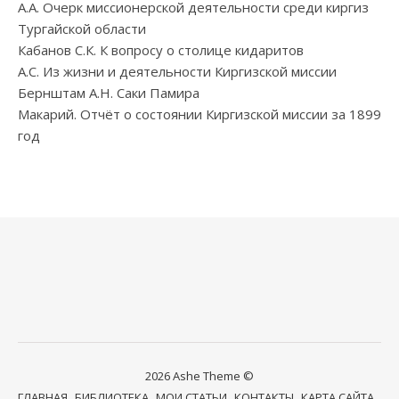
А.А. Очерк миссионерской деятельности среди киргиз
Тургайской области
Кабанов С.К. К вопросу о столице кидаритов
А.С. Из жизни и деятельности Киргизской миссии
Бернштам А.Н. Саки Памира
Макарий. Отчёт о состоянии Киргизской миссии за 1899
год
2026 Ashe Theme ©
ГЛАВНАЯ
БИБЛИОТЕКА
МОИ СТАТЬИ
КОНТАКТЫ
КАРТА САЙТА