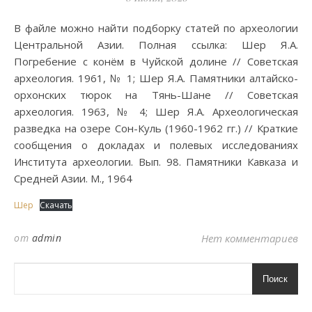
В файле можно найти подборку статей по археологии
Центральной Азии. Полная ссылка: Шер Я.А.
Погребение с конём в Чуйской долине // Советская
археология. 1961, № 1; Шер Я.А. Памятники алтайско-
орхонских тюрок на Тянь-Шане // Советская
археология. 1963, № 4; Шер Я.А. Археологическая
разведка на озере Сон-Куль (1960-1962 гг.) // Краткие
сообщения о докладах и полевых исследованиях
Института археологии. Вып. 98. Памятники Кавказа и
Средней Азии. М., 1964
Шер
Скачать
от
admin
Нет комментариев
Поиск