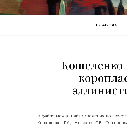
ГЛАВНАЯ
Кошеленко Г
коропла
эллинист
В файле можно найти сведения по археол
Кошеленко Г.А., Новиков С.В. О коропл