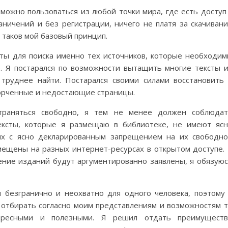
 можно пользоваться из любой точки мира, где есть доступ
аничений и без регистрации, ничего не платя за скачиван
 таков мой базовый принцип.
ты для поиска именно тех источников, которые необходи
. Я постарался по возможности вытащить многие тексты 
труднее найти. Постарался своими силами восстановить
порченные и недостающие страницы.
страняться свободно, я тем не менее должен соблюда
ексты, которые я размещаю в библиотеке, не имеют яс
них с ясно декларированным запрещением на их свободн
мещены на разных интернет-ресурсах в открытом доступе.
нение изданий будут аргументированно заявлены, я обязую
 безгранично и неохватно для одного человека, поэтому
 отбирать согласно моим представлениям и возможностям 
тересными и полезными. Я решил отдать преимуществ