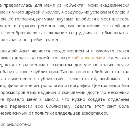
а превратилась для меня из «объекта» моих академическ
меня много друзей и коллег, я радуюсь их успехам и болею 
й, её голосами, ритмами, вкусами, влюбился в местные гор
ящее в странах региона так, как переживаю за свой до
ь преобразовалось в желание сотрудничать, обменивать
авязывая и не требуя взамен.
ральной Азии является продолжением и в каком-то смыс
олжаю делать на своей странице
сайта Академии
. Идея так
д, когда я разместил в открытом доступе несколько редк
добавить новые публикации. Так постепенно библиотека ста
сло вывешенных публикаций – книг, статей, альбомов – 
гии, физической антропологии и географии Центральной Аз
 просмотров этих изданий и скачиваний достигло нескольк
ние привело меня к мысли, что нужно создать отдельн
енно перенести всю библиотеку, сделать этот сайт бол
независимым от политики владельцев academia.edu.
ния библиотеки: