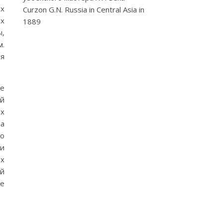
их
Curzon G.N. Russia in Central Asia in
их
1889
ы,
м.
ся
ле
ой
их
ла
по
ии
их
ый
ее