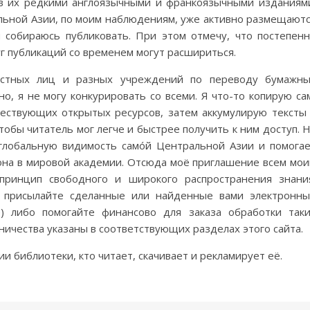
ив их редкими англоязычными и франкоязычными изданиям
альной Азии, по моим наблюдениям, уже активно размещают
я собираюсь публиковать. При этом отмечу, что постепен
уг публикаций со временем могут расшириться.
астных лиц и разных учреждений по переводу бумажн
о, я не могу конкурировать со всеми. Я что-то копирую са
ествующих открытых ресурсов, затем аккумулирую тексты
тобы читатель мог легче и быстрее получить к ним доступ. 
 глобальную видимость самóй Центральной Азии и помога
иона в мировой академии. Отсюда моё приглашение всем мо
 принцип свободного и широкого распространения знани
и, присылайте сделанные или найденные вами электронн
) либо помогайте финансово для заказа обработки так
ничества указаны в соответствующих разделах этого сайта.
ии библиотеки, кто читает, скачивает и рекламирует её.