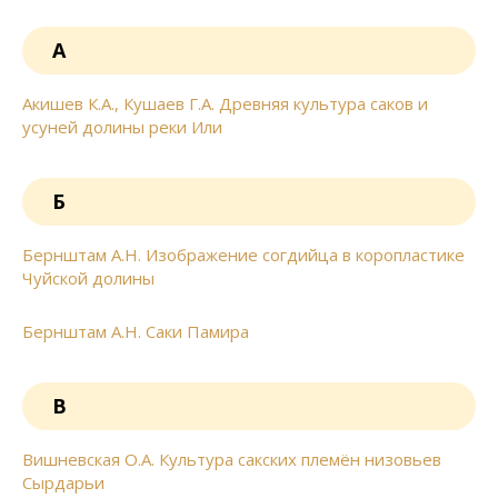
А
Акишев К.А., Кушаев Г.А. Древняя культура саков и
усуней долины реки Или
Б
Бернштам А.Н. Изображение согдийца в коропластике
Чуйской долины
Бернштам А.Н. Саки Памира
В
Вишневская О.А. Культура сакских племён низовьев
Сырдарьи