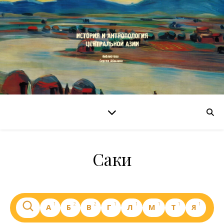
Саки
1
2
2
1
1
1
1
1
А
Б
В
Г
Л
М
Т
Я