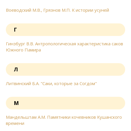
Воеводский М.В., Грязнов М.П. К истории усуней
Г
Гинзбург В.В. Антропологическая характеристика саков
Южного Памира
Л
Литвинский Б.А. "Саки, которые за Согдом"
М
Мандельштам А.М. Памятники кочевников Кушанского
времени