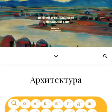
Архитектура
1
9
17
21
3
6
2
O
А
Б
В
Г
Д
Ж
3
8
15
6
19
16
30
8