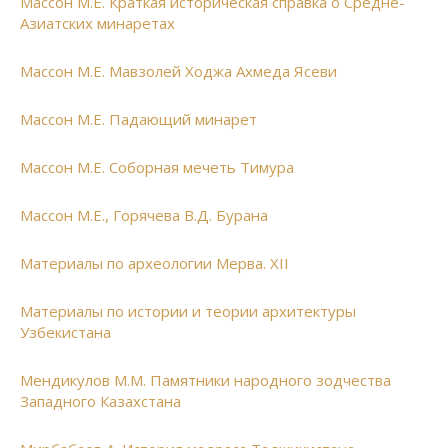
Массон М.Е. Краткая историческая справка о Средне-
Азиатских минаретах
Массон М.Е. Мавзолей Ходжа Ахмеда Ясеви
Массон М.Е. Падающий минарет
Массон М.Е. Соборная мечеть Тимура
Массон М.Е., Горячева В.Д. Бурана
Материалы по археологии Мерва. XII
Материалы по истории и теории архитектуры
Узбекистана
Мендикулов М.М. Памятники народного зодчества
Западного Казахстана