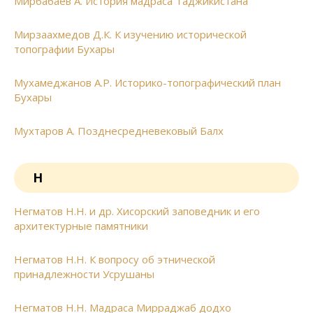
Мирбабаев А. История мадраса Таджикистана
Мирзаахмедов Д.К. К изучению исторической
топографии Бухары
Мухамеджанов А.Р. Историко-топографический план
Бухары
Мухтаров А. Позднесредневековый Балх
Н
Негматов Н.Н. и др. Хисорский заповедник и его
архитектурные памятники
Негматов Н.Н. К вопросу об этнической
принадлежности Усрушаны
Негматов Н.Н. Мадраса Мирраджаб додхо