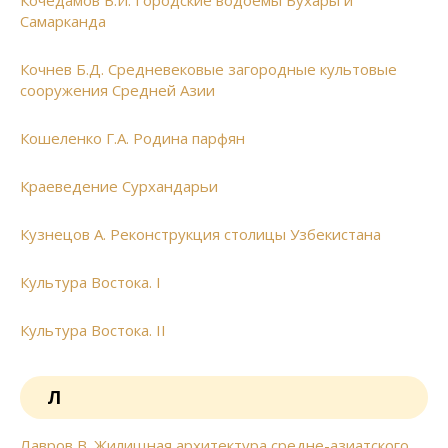
Кочедамов В.И. Городские водоёмы Бухары и
Самарканда
Кочнев Б.Д. Средневековые загородные культовые
сооружения Средней Азии
Кошеленко Г.А. Родина парфян
Краеведение Сурхандарьи
Кузнецов А. Реконструкция столицы Узбекистана
Культура Востока. I
Культура Востока. II
Л
Лавров В. Жилищная архитектура средне-азиатского