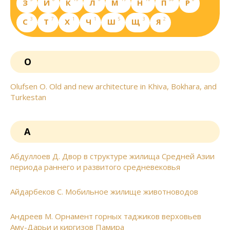
З
И
К
Л
М
Н
П
Р
3
7
1
1
5
3
2
С
Т
Х
Ч
Ш
Щ
Я
O
Olufsen O. Old and new architecture in Khiva, Bokhara, and
Turkestan
А
Абдуллоев Д. Двор в структуре жилища Средней Азии
периода раннего и развитого средневековья
Айдарбеков С. Мобильное жилище животноводов
Андреев М. Орнамент горных таджиков верховьев
Аму-Дарьи и киргизов Памира