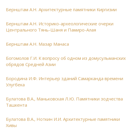
Бернштам А.Н. Архитектурные памятники Киргизии
Бернштам А.Н. Историко-археологические очерки
Центрального Тянь-Шаня и Памиро-Алая
Бернштам А.Н. Мазар Манаса
Богомолов Г.И. К вопросу об одном из домусульманских
обрядов Средней Азии
Бородина И.Ф. Интерьер зданий Самарканда времени
Улугбека
Булатова В.А., Маньковская Л.Ю. Памятники зодчества
Ташкента
Булатова В.А., Ноткин И.И. Архитектурные памятники
Хивы