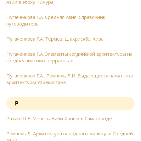
Азии в эпоху Тимура
Пугаченкова Г.А. Средняя Азия. Справочник-
путеводитель
Пугаченкова Г.А. Термез. Шахрисябз. Хива
Пугаченкова Г.А. Элементы согдийской архитектуры на
среднеазиатских терракотах
Пугаченкова Г.А., Ремпель Л.И. Выдающиеся памятники
архитектуры Узбекистана
Р
Ратия Ш.Е. Мечеть Биби-Ханым в Самарканде
Ремпель Л. Архитектура народного жилища в Средней
Азии