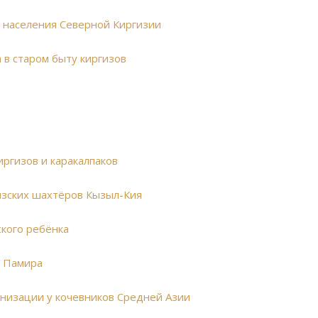
о населения Северной Киргизии
 в старом быту киргизов
иргизов и каракалпаков
изских шахтёров Кызыл-Кия
ского ребёнка
в Памира
низации у кочевников Средней Азии