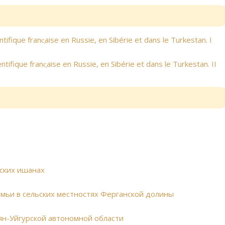
ifique franc̜aise en Russie, en Sibérie et dans le Turkestan. I
tifique franc̜aise en Russie, en Sibérie et dans le Turkestan. II
нских ишанах
мьи в сельских местностях Ферганской долины
ян-Уйгурской автономной области