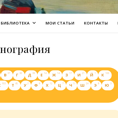
БИБЛИОТЕКА
МОИ СТАТЬИ
КОНТАКТЫ
нография
37
30
39
14
14
17
21
1
100
В
Г
Д
Е
Ж
З
И
Й
К
103
45
2
9
12
7
5
24
8
3
С
Т
У
Ф
Х
Ц
Ч
Ш
Э
Ю