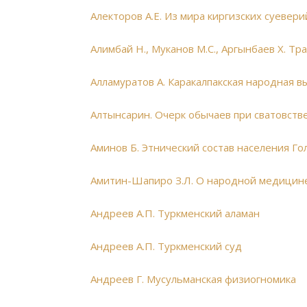
Алекторов А.Е. Из мира киргизских суевери
Алимбай Н., Муканов М.С., Аргынбаев Х. Т
Алламуратов А. Каракалпакская народная 
Алтынсарин. Очерк обычаев при сватовстве
Аминов Б. Этнический состав населения Го
Амитин-Шапиро З.Л. О народной медицине 
Андреев А.П. Туркменский аламан
Андреев А.П. Туркменский суд
Андреев Г. Мусульманская физиогномика