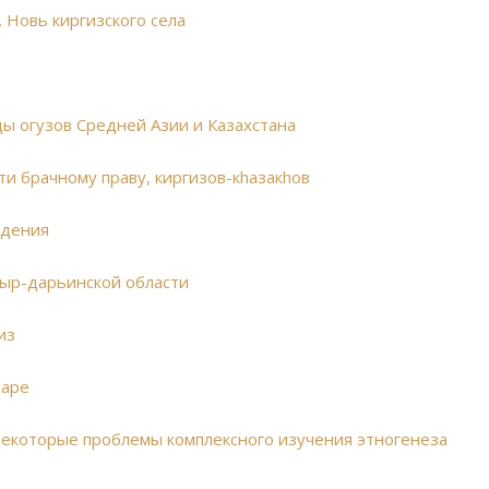
. Новь киргизского села
ды огузов Средней Азии и Казахстана
ти брачному праву, киргизов-кhазакhов
едения
Сыр-дарьинской области
из
харе
К. Некоторые проблемы комплексного изучения этногенеза