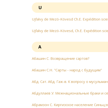
U
Ujfalvy de Mezö-Kövesd Ch.E. Expédition scient
Ujfalvy de Mezö-Kövesd, Ch.E. Expédition scien
А
Абашин С. Возвращение сартов?
Абашин С.Н. "Сарты - народ с будущим"
Абд. Сат. Абд. Гаж-в. К вопросу о мусульма
Абдуллаев У. Межнациональные браки и се
Абрамзон С. Киргизское население Синьцз