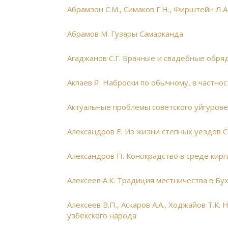
Абрамзон С.М., Симаков Г.Н., Фирштейн Л.А
Абрамов М. Гузары Самарканда
Агаджанов С.Г. Брачные и свадебные обря
Акпаев Я. Наброски по обычному, в частнос
Актуальные проблемы советского уйгуров
Александров Е. Из жизни степных уездов 
Александров П. Конокрадство в среде кирг
Алексеев А.К. Традиция местничества в Бу
Алексеев В.П., Аскаров А.А., Ходжайов Т.
узбекского народа