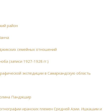
ский район
Ванча
таджикских семейных отношений
оба (записи 1927-1928 гг.)
графической экспедиции в Самаркандскую область
 Долина Панджшир
о этнографии иранских племен Средней Азии. Ишкашим и