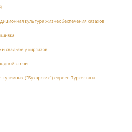
й
радиционная культура жизнеобеспечения казахов
вышивка
 и свадьбе у киргизов
лодной степи
туземных ("Бухарских") евреев Туркестана