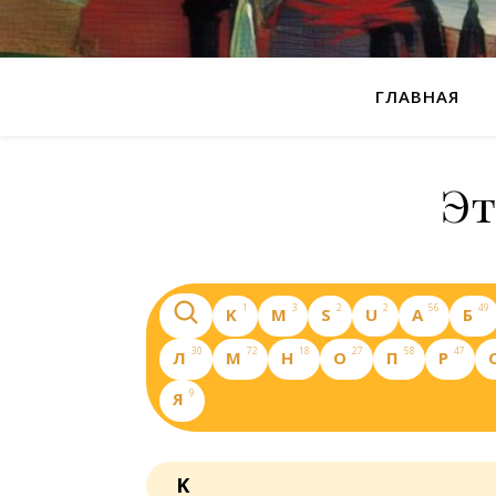
ГЛАВНАЯ
Эт
1
3
2
2
56
49
K
M
S
U
А
Б
30
72
18
27
58
47
Л
М
Н
О
П
Р
9
Я
K