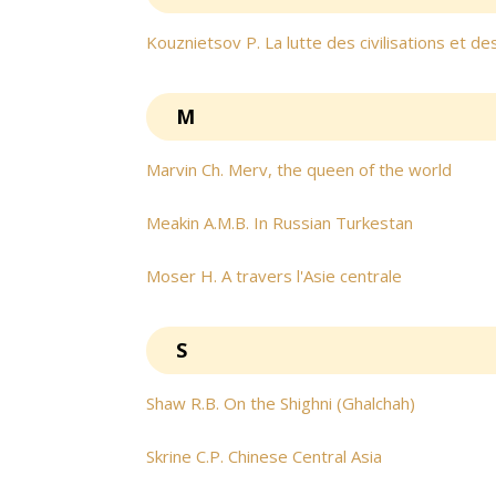
Kouznietsov P. La lutte des civilisations et de
M
Marvin Ch. Merv, the queen of the world
Meakin A.M.B. In Russian Turkestan
Moser H. A travers l'Asie centrale
S
Shaw R.B. On the Shighni (Ghalchah)
Skrine C.P. Chinese Central Asia