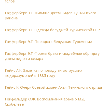
голов
Гафферберг Э.Г. Жилище джемшидов Кушкинского
района
Гафферберг Э.Г. Одежда белуджей Туркменской ССР
Гафферберг Э.Г. Поездка к белуджам Туркмении
Гафферберг Э.Г. Формы брака и свадебные обряды у
джемшидов и хезарэ
Гейнс А.К. Заметка по поводу англо-русских
недоразумений в 1885 году
Гейнс К. Очерк боевой жизни Ахал-Текинского отряда
Гейфельдер О.Ф. Воспоминания врача о М.Д.
Скобелеве