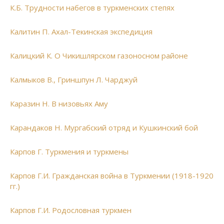
К.Б. Трудности набегов в туркменских степях
Калитин П. Ахал-Текинская экспедиция
Калицкий К. О Чикишлярском газоносном районе
Калмыков В., Гриншпун Л. Чарджуй
Каразин Н. В низовьях Аму
Карандаков Н. Мургабский отряд и Кушкинский бой
Карпов Г. Туркмения и туркмены
Карпов Г.И. Гражданская война в Туркмении (1918-1920
гг.)
Карпов Г.И. Родословная туркмен