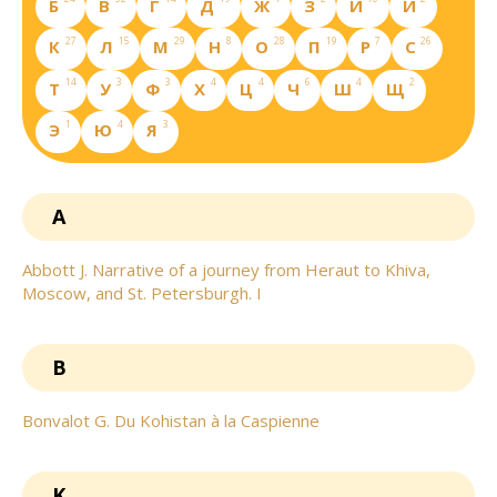
Б
В
Г
Д
Ж
З
И
Й
27
15
29
8
28
19
7
26
К
Л
М
Н
О
П
Р
С
14
3
3
4
4
6
4
2
Т
У
Ф
Х
Ц
Ч
Ш
Щ
1
4
3
Э
Ю
Я
A
Abbott J. Narrative of a journey from Heraut to Khiva,
Moscow, and St. Petersburgh. I
B
Bonvalot G. Du Kohistan à la Caspienne
K