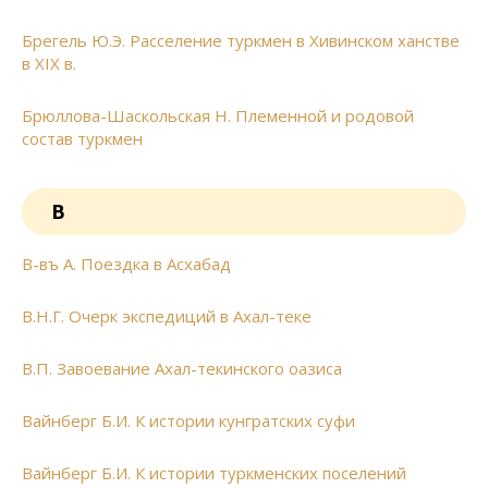
Брегель Ю.Э. Расселение туркмен в Хивинском ханстве
в XIX в.
Брюллова-Шаскольская Н. Племенной и родовой
состав туркмен
В
В-въ А. Поездка в Асхабад
В.Н.Г. Очерк экспедиций в Ахал-теке
В.П. Завоевание Ахал-текинского оазиса
Вайнберг Б.И. К истории кунгратских суфи
Вайнберг Б.И. К истории туркменских поселений