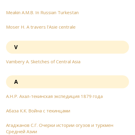
Meakin A.M.B. In Russian Turkestan
Moser H. A travers l'Asie centrale
V
Vambery A. Sketches of Central Asia
А
А.Н.Р. Ахал-текинская экспедиция 1879 года
Абаза К.К. Война с текинцами
Агаджанов С.Г. Очерки истории огузов и туркмен
Средней Азии