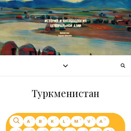
Туркменистан
1
1
1
1
6
1
26
A
B
K
L
M
V
А
24
32
14
19
1
2
10
2