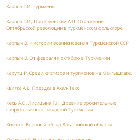
Карпов Г.И. Туркмены
Карпов Г.И., Поцелуевский А.П. Отражение
Октябрьской революции в туркменском фольклоре
Карпыч В. К истории возникновения Туркменской ССР
Карпыч В. От февраля к октябрю в Туркмении
Карутц Р. Среди киргизов и туркменов на Мангышлаке.
Квитка А.В. Поездка в Ахал-Теке
Кесь А.С., Лисицына Г.Н. Древние оросительные
сооружения юго-западной Туркмении
Кияшко. Военный обзор Закаспийской области
Кодинец С. Неудавшаяся экспедиция