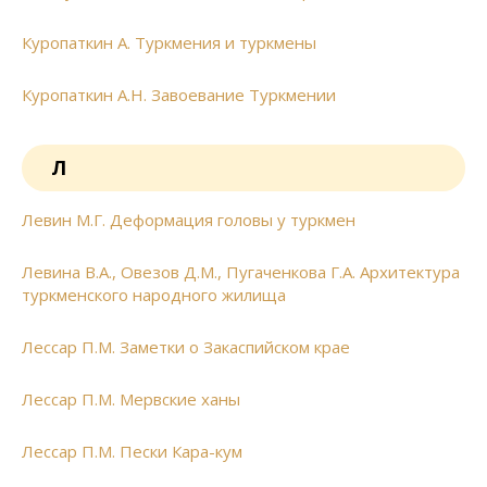
Куропаткин А. Туркмения и туркмены
Куропаткин А.Н. Завоевание Туркмении
Л
Левин М.Г. Деформация головы у туркмен
Левина В.А., Овезов Д.М., Пугаченкова Г.А. Архитектура
туркменского народного жилища
Лессар П.М. Заметки о Закаспийском крае
Лессар П.М. Мервские ханы
Лессар П.М. Пески Кара-кум