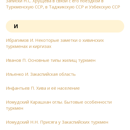
Записки Н.С. Хрущёва в связи с его поездкой в
Туркменскую ССР, в Таджикскую ССР и Узбекскую ССР
И
Ибрагимов И. Некоторые заметки о хивинских
туркменах и киргизах
Иванов П. Основные типы жилищ туркмен
Ильенко И. Закаспийская область
Инфантьев П. Хива и её население
Иомудский Карашхан оглы. Бытовые особенности
туркмен
Иомудский Н.Н. Присяга у Закаспийских туркмен