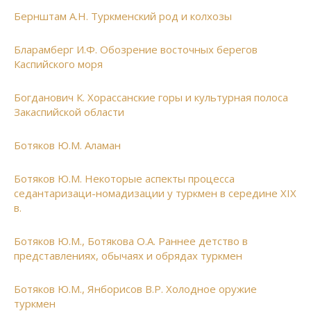
Бернштам А.Н. Туркменский род и колхозы
Бларамберг И.Ф. Обозрение восточных берегов
Каспийского моря
Богданович К. Хорассанские горы и культурная полоса
Закаспийской области
Ботяков Ю.М. Аламан
Ботяков Ю.М. Некоторые аспекты процесса
седантаризаци-номадизации у туркмен в середине XIX
в.
Ботяков Ю.М., Ботякова О.А. Раннее детство в
представлениях, обычаях и обрядах туркмен
Ботяков Ю.М., Янборисов В.Р. Холодное оружие
туркмен