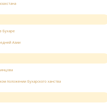
азахстана
в Бухаре
редней Азии
динцова
еском положении Бухарского ханства