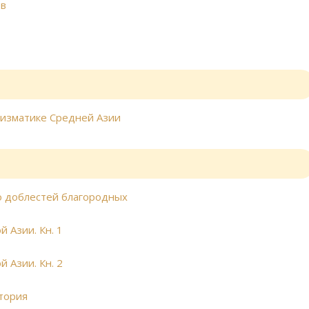
ов
мизматике Средней Азии
о доблестей благородных
Азии. Кн. 1
Азии. Кн. 2
тория