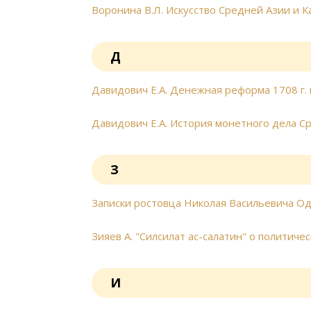
Воронина В.Л. Искусство Средней Азии и К
Д
Давидович Е.А. Денежная реформа 1708 г. 
Давидович Е.А. История монетного дела С
З
Записки ростовца Николая Васильевича О
Зияев А. "Силсилат ас-салатин" о политич
И