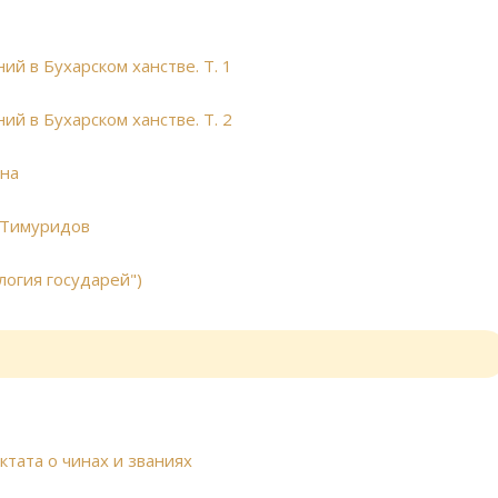
й в Бухарском ханстве. Т. 1
й в Бухарском ханстве. Т. 2
ана
й-Тимуридов
алогия государей")
ктата о чинах и званиях