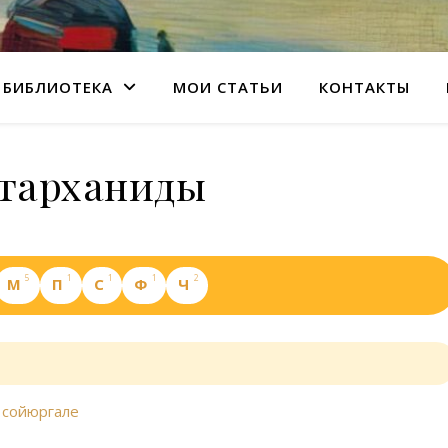
БИБЛИОТЕКА
МОИ СТАТЬИ
КОНТАКТЫ
тарханиды
5
1
1
1
2
М
П
С
Ф
Ч
 сойюргале