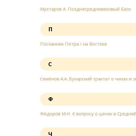
Мухтаров А. Позднесредневековый Балх
П
Посланник Петра I на Востоке
С
Семёнов А.А. Бухарский трактат о чинах и 
Ф
Фёдоров М.Н. К вопросу о ценах в Средней 
Ч