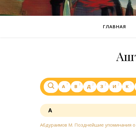
ГЛАВНАЯ
Аш
7
3
2
2
2
1
А
В
Д
З
И
К
А
Абдураимов М. Позднейшие упоминания о