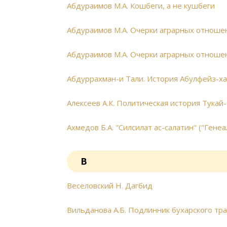
Абдураимов М.А. Кошбеги, а не кушбеги
Абдураимов М.А. Очерки аграрных отношени
Абдураимов М.А. Очерки аграрных отношени
Абдуррахман-и Тали. История Абулфейз-х
Алексеев А.К. Политическая история Тука
Ахмедов Б.А. "Силсилат ас-салатин" ("Гене
В
Веселовский Н. Дагбид
Вильданова А.Б. Подлинник бухарского тра