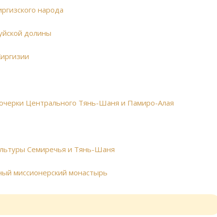
иргизского народа
Чуйской долины
Киргизии
 очерки Центрального Тянь-Шаня и Памиро-Алая
ультуры Семиречья и Тянь-Шаня
вный миссионерский монастырь