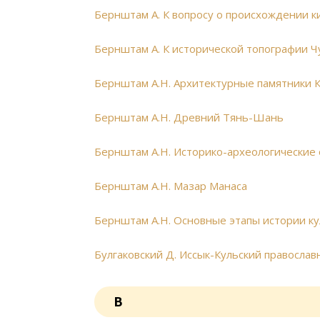
Бернштам А. К вопросу о происхождении к
Бернштам А. К исторической топографии 
Бернштам А.Н. Архитектурные памятники 
Бернштам А.Н. Древний Тянь-Шань
Бернштам А.Н. Историко-археологические
Бернштам А.Н. Мазар Манаса
Бернштам А.Н. Основные этапы истории к
Булгаковский Д. Иссык-Кульский правосла
В