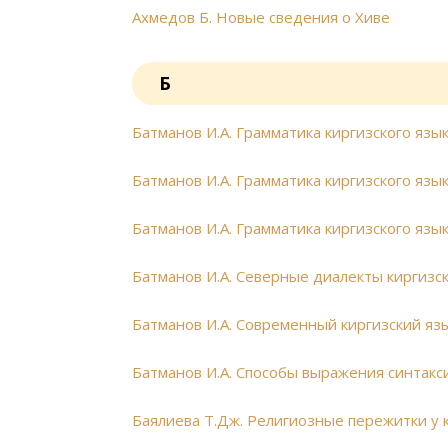
Ахмедов Б. Новые сведения о Хиве
Б
Батманов И.А. Грамматика киргизского языка
Батманов И.А. Грамматика киргизского языка
Батманов И.А. Грамматика киргизского языка
Батманов И.А. Северные диалекты киргизск
Батманов И.А. Современный киргизский язык
Батманов И.А. Способы выражения синтакс
Баялиева Т.Дж. Религиозные пережитки у 