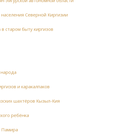
ян-Уйгурской автономной области
о населения Северной Киргизии
 в старом быту киргизов
 народа
иргизов и каракалпаков
изских шахтёров Кызыл-Кия
ского ребёнка
в Памира