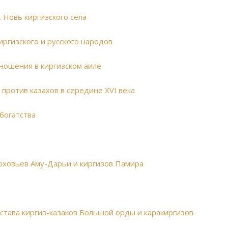
. Новь киргизского села
иргизского и русского народов
ношения в киргизском аиле
против казахов в середине XVI века
 богатства
рховьев Аму-Дарьи и киргизов Памира
остава киргиз-казаков Большой орды и каракиргизов