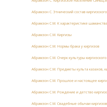
Абрамзон С. Киргизское население Синьцз
Абрамзон С. Этнический состав киргизског
Абрамзон С.М. К характеристике шаманства
Абрамзон С.М. Киргизы
Абрамзон С.М. Нормы брака у киргизов
Абрамзон С.М. Очерк культуры киргизского
Абрамзон С.М. Предметы культа казахов, к
Абрамзон С.М. Прошлое и настоящее кирг
Абрамзон С.М. Рождение и детство киргиз
Абрамзон С.М. Свадебные обычаи киргизо