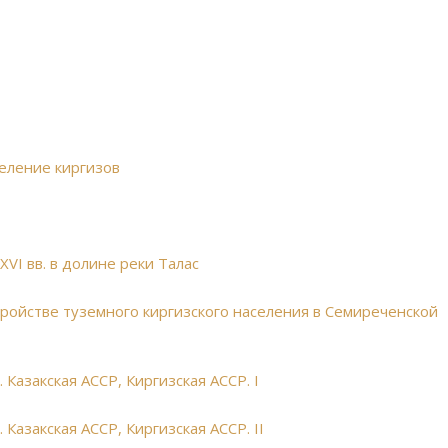
селение киргизов
XVI вв. в долине реки Талас
тройстве туземного киргизского населения в Семиреченской
Казакская АССР, Киргизская АССР. I
Казакская АССР, Киргизская АССР. II