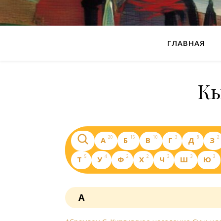
ГЛАВНАЯ
Кы
20
15
10
3
8
2
А
Б
В
Г
Д
З
5
4
2
2
3
3
3
Т
У
Ф
Х
Ч
Ш
Ю
А