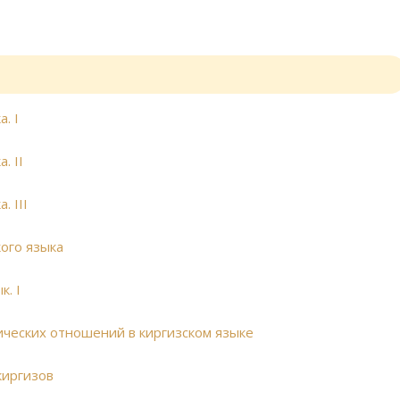
. I
. II
. III
ого языка
. I
ических отношений в киргизском языке
киргизов