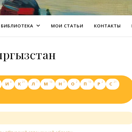
БИБЛИОТЕКА
МОИ СТАТЬИ
КОНТАКТЫ
ргызстан
4
21
1
13
3
2
13
2
21
И
К
Л
М
Н
О
П
Р
С