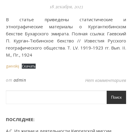
18 декабря, 2023
В статье приведены статистические и
этнографические материалы о Кургантюбинском
бекстве Бухарского эмирата. Полная ссылка: Гаевский
П. Курган-Тюбинское бекство // Известия Русского
географического общества. Т. LV. 1919-1923 гг. Вып. II.
М., Пг., 1924
gaevskij
Скачать
от
admin
Нет комментариев
Поиск
ПОСЛЕДНЕЕ:
А.С. Из жизни и деятельности Киргизской миссии