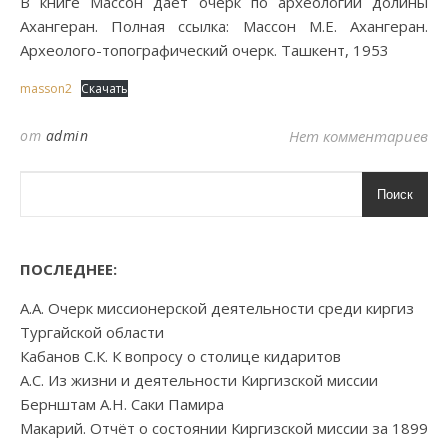
В книге Массон даёт очерк по археологии долины
Ахангеран. Полная ссылка: Массон М.Е. Ахангеран.
Археолого-топографический очерк. Ташкент, 1953
masson2
Скачать
от
admin
Нет комментариев
Поиск
ПОСЛЕДНЕЕ:
А.А. Очерк миссионерской деятельности среди киргиз
Тургайской области
Кабанов С.К. К вопросу о столице кидаритов
А.С. Из жизни и деятельности Киргизской миссии
Бернштам А.Н. Саки Памира
Макарий. Отчёт о состоянии Киргизской миссии за 1899