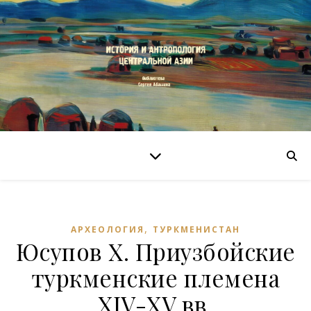
,
АРХЕОЛОГИЯ
ТУРКМЕНИСТАН
Юсупов Х. Приузбойские
туркменские племена
XIV-XV вв.