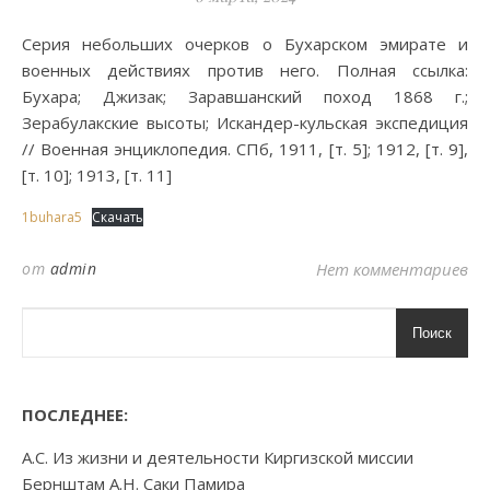
Серия небольших очерков о Бухарском эмирате и
военных действиях против него. Полная ссылка:
Бухара; Джизак; Заравшанский поход 1868 г.;
Зерабулакские высоты; Искандер-кульская экспедиция
// Военная энциклопедия. СПб, 1911, [т. 5]; 1912, [т. 9],
[т. 10]; 1913, [т. 11]
1buhara5
Скачать
от
admin
Нет комментариев
Поиск
ПОСЛЕДНЕЕ:
А.С. Из жизни и деятельности Киргизской миссии
Бернштам А.Н. Саки Памира