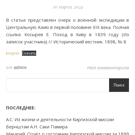
10 марта, 2024
В статье представлен очерк о военной экспедиции в
Центральную Азию в первой половине XIX века. Полная
ссылка: Косырев Е. Поход в Хиву в 1839 году (Из
записок участника) // Исторический вестник. 1898, № 8
kosyrev
Скачать
от
admin
Нет комментариев
Поиск
ПОСЛЕДНЕЕ:
А.С. Из жизни и деятельности Киргизской миссии
Бернштам А.Н. Саки Памира
Макарий. Отчёт о состоянии Киргизской миссии за 1899