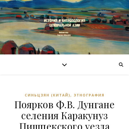
,
СИНЬЦЗЯН (КИТАЙ)
ЭТНОГРАФИЯ
Поярков Ф.В. Дунгане
селения Каракунуз
Пишпекского уезда