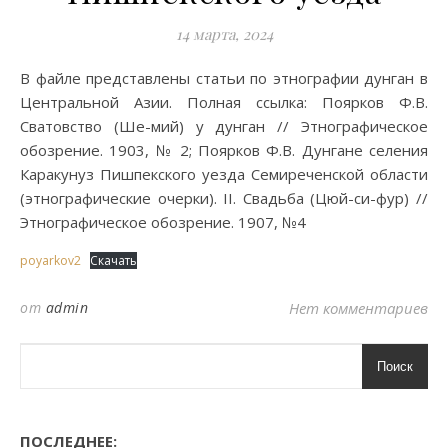
14 марта, 2024
В файле представлены статьи по этнографии дунган в
Центральной Азии. Полная ссылка: Поярков Ф.В.
Сватовство (Ше-мий) у дунган // Этнографическое
обозрение. 1903, № 2; Поярков Ф.В. Дунгане селения
Каракунуз Пишпекского уезда Семиреченской области
(этнографические очерки). II. Свадьба (Цюй-си-фур) //
Этнографическое обозрение. 1907, №4
poyarkov2
Скачать
от
admin
Нет комментариев
Поиск
ПОСЛЕДНЕЕ: