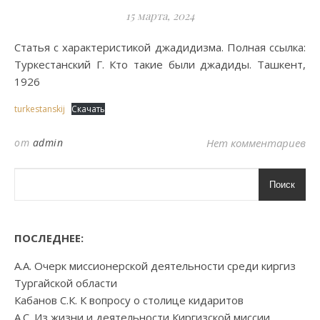
15 марта, 2024
Статья с характеристикой джадидизма. Полная ссылка:
Туркестанский Г. Кто такие были джадиды. Ташкент,
1926
turkestanskij
Скачать
от
admin
Нет комментариев
Поиск
ПОСЛЕДНЕЕ:
А.А. Очерк миссионерской деятельности среди киргиз
Тургайской области
Кабанов С.К. К вопросу о столице кидаритов
А.С. Из жизни и деятельности Киргизской миссии