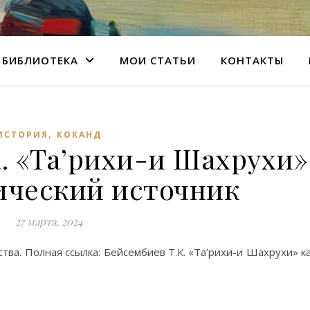
БИБЛИОТЕКА
МОИ СТАТЬИ
КОНТАКТЫ
,
ИСТОРИЯ
КОКАНД
. «Та’рихи-и Шахрухи»
ический источник
27 марта, 2024
тва. Полная ссылка: Бейсембиев Т.К. «Та’рихи-и Шахрухи» к