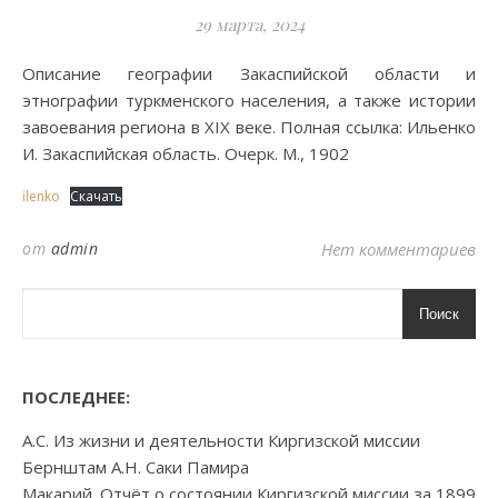
29 марта, 2024
Описание географии Закаспийской области и
этнографии туркменского населения, а также истории
завоевания региона в XIX веке. Полная ссылка: Ильенко
И. Закаспийская область. Очерк. М., 1902
ilenko
Скачать
от
admin
Нет комментариев
Поиск
ПОСЛЕДНЕЕ:
А.С. Из жизни и деятельности Киргизской миссии
Бернштам А.Н. Саки Памира
Макарий. Отчёт о состоянии Киргизской миссии за 1899