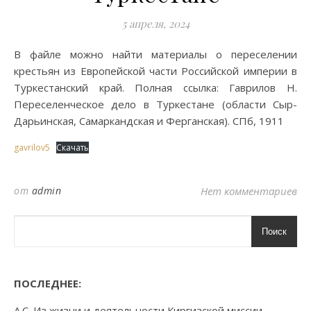
5 апреля, 2024
В файле можно найти материалы о переселении
крестьян из Европейской части Российской империи в
Туркестанский край. Полная ссылка: Гаврилов Н.
Переселенческое дело в Туркестане (области Сыр-
Дарьинская, Самаркандская и Ферганская). СПб, 1911
gavrilov5
Скачать
от
admin
Нет комментариев
Поиск
ПОСЛЕДНЕЕ:
А.С. Из жизни и деятельности Киргизской миссии