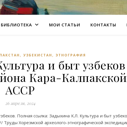
БИБЛИОТЕКА
МОИ СТАТЬИ
КОНТАКТЫ
,
,
ПАКСТАН
УЗБЕКИСТАН
ЭТНОГРАФИЯ
Культура и быт узбеков
айона Кара-Калпакской
АССР
26 апреля, 2024
беков. Полная ссылка: Задыхина К.Л. Культура и быт узбек
 // Труды Хорезмской археолого-этнографической экспедици