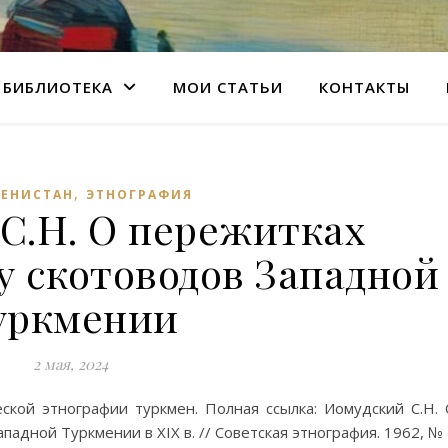
БИБЛИОТЕКА
МОИ СТАТЬИ
КОНТАКТЫ
,
МЕНИСТАН
ЭТНОГРАФИЯ
С.Н. О пережитках
у скотоводов Западной
уркмении
2 мая, 2024
ской этнографии туркмен. Полная ссылка: Иомудский С.Н.
падной Туркмении в XIX в. // Советская этнография. 1962, №