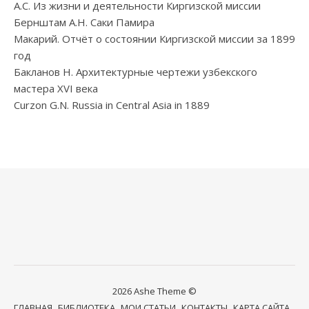
А.С. Из жизни и деятельности Киргизской миссии
Бернштам А.Н. Саки Памира
Макарий. Отчёт о состоянии Киргизской миссии за 1899
год
Бакланов Н. Архитектурные чертежи узбекского
мастера XVI века
Curzon G.N. Russia in Central Asia in 1889
2026 Ashe Theme ©
ГЛАВНАЯ
БИБЛИОТЕКА
МОИ СТАТЬИ
КОНТАКТЫ
КАРТА САЙТА