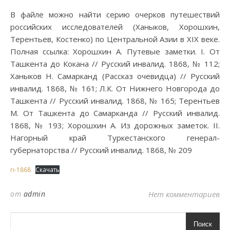
В файле можно найти серию очерков путешествий
российских исследователей (Ханыков, Хорошхин,
Терентьев, Костенко) по Центральной Азии в XIX веке.
Полная ссылка: Хорошхин А. Путевые заметки. I. От
Ташкента до Кокана // Русский инвалид. 1868, № 112;
Ханыков Н. Самарканд (Рассказ очевидца) // Русский
инвалид. 1868, № 161; Л.К. От Нижнего Новгорода до
Ташкента // Русский инвалид. 1868, № 165; Терентьев
М. От Ташкента до Самарканда // Русский инвалид.
1868, № 193; Хорошхин А. Из дорожных заметок. II.
Нагорный край Туркестанского генерал-
губернаторства // Русский инвалид. 1868, № 209
ri-1868
Скачать
от
admin
Нет комментариев
Поиск