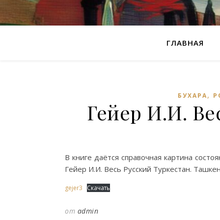
ГЛАВНАЯ
,
БУХАРА
Р
Гейер И.И. Ве
В книге даётся справочная картина состоя
Гейер И.И. Весь Русский Туркестан. Ташке
gejer3
Скачать
от
admin