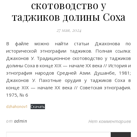
скотоводство у
таджиков долины Соха
27 мая, 2024
В файле можно найти статьи Джахонова по
исторической этнографии таджиков. Полная ссылка:
Джахонов У. Традиционное скотоводство у таджиков
долины Соха в конце XIX — начале XX века // История и
этнография народов Средней Азии. Душанбе, 1981;
Джахонов У. Пахотные орудия у таджиков Соха в
конце XIX — начале XX века // Советская этнография.
1975, № 6
dzhahonov1
Скачать
от
admin
Нет комментариев