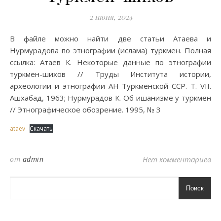
2 июня, 2024
В файле можно найти две статьи Атаева и
Нурмурадова по этнографии (ислама) туркмен. Полная
ссылка: Атаев К. Некоторые данные по этнографии
туркмен-шихов // Труды Института истории,
археологии и этнографии АН Туркменской ССР. Т. VII.
Ашхабад, 1963; Нурмурадов К. Об ишанизме у туркмен
// Этнографическое обозрение. 1995, № 3
ataev
Скачать
от
admin
Нет комментариев
Поиск