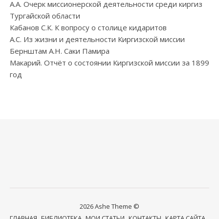
А.А. Очерк миссионерской деятельности среди киргиз
Тургайской области
Кабанов С.К. К вопросу о столице кидаритов
А.С. Из жизни и деятельности Киргизской миссии
Бернштам А.Н. Саки Памира
Макарий. Отчёт о состоянии Киргизской миссии за 1899
год
2026 Ashe Theme ©
ГЛАВНАЯ
БИБЛИОТЕКА
МОИ СТАТЬИ
КОНТАКТЫ
КАРТА САЙТА