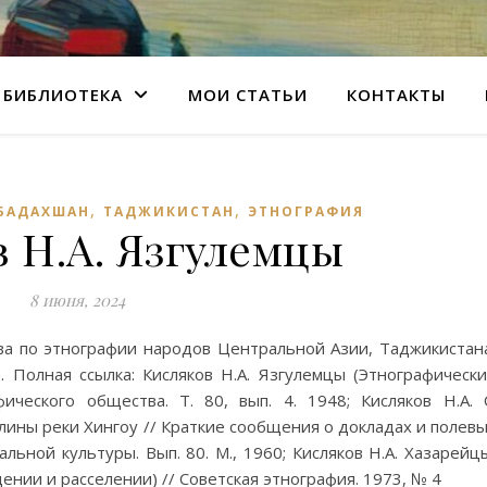
БИБЛИОТЕКА
МОИ СТАТЬИ
КОНТАКТЫ
,
,
БАДАХШАН
ТАДЖИКИСТАН
ЭТНОГРАФИЯ
 Н.А. Язгулемцы
8 июня, 2024
ва по этнографии народов Центральной Азии, Таджикистан
 Полная ссылка: Кисляков Н.А. Язгулемцы (Этнографическ
ического общества. Т. 80, вып. 4. 1948; Кисляков Н.А.
ины реки Хингоу // Краткие сообщения о докладах и полев
ьной культуры. Вып. 80. М., 1960; Кисляков Н.А. Хазарейц
ении и расселении) // Советская этнография. 1973, № 4