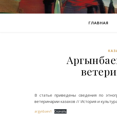
ГЛАВНАЯ
КАЗ
Аргынбаев
ветери
В статье приведены сведения по этногр
ветеринарии казахов // История и культура
argynbaev1
Скачать