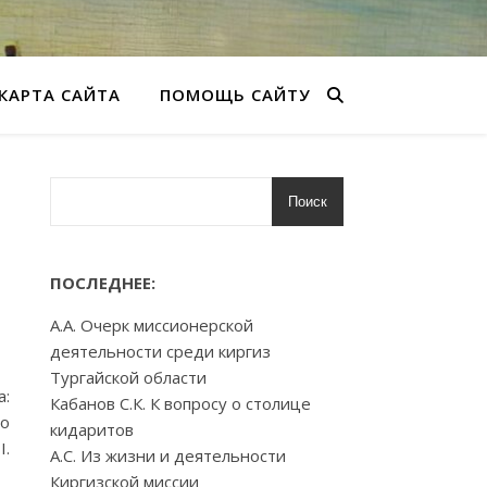
КАРТА САЙТА
ПОМОЩЬ САЙТУ
Поиск
ПОСЛЕДНЕЕ:
А.А. Очерк миссионерской
деятельности среди киргиз
Тургайской области
а:
Кабанов С.К. К вопросу о столице
го
кидаритов
I.
А.С. Из жизни и деятельности
Киргизской миссии