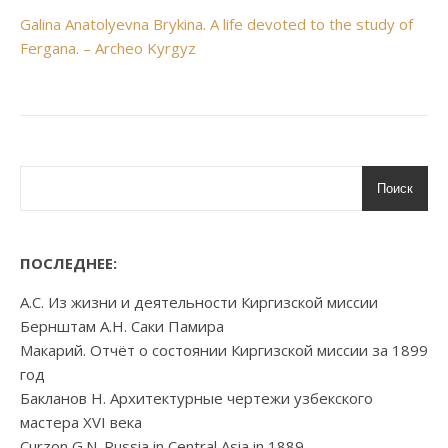
Galina Anatolyevna Brykina. A life devoted to the study of
Fergana. – Archeo Kyrgyz
Поиск
ПОСЛЕДНЕЕ:
А.С. Из жизни и деятельности Киргизской миссии
Бернштам А.Н. Саки Памира
Макарий. Отчёт о состоянии Киргизской миссии за 1899
год
Бакланов Н. Архитектурные чертежи узбекского
мастера XVI века
Curzon G.N. Russia in Central Asia in 1889