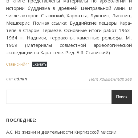
В книге представлены материалы по археологии и
истории буддизма в древней Центральной Азии. В
числе авторов: Ставиский, Харматта, Луконин, Лившиц,
Мешкерис. Полная ссылка: Буддийские пещеры Кара-
тепе в Старом Термезе. Основные итоги работ 1963-
1964 гг. Надписи, терракоты, каменные рельефы. М.,
1969 (Материалы совместной археологической
экспедиции на Кара-тепе. Ред. Б.Я. Ставиский)
Ставиский44
Скачать
от
admin
Нет комментариев
Поиск
ПОСЛЕДНЕЕ:
А.С. Из жизни и деятельности Киргизской миссии