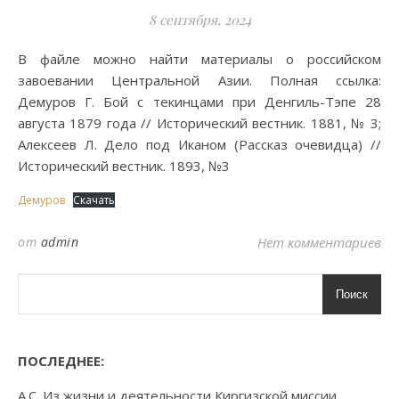
8 сентября, 2024
В файле можно найти материалы о российском
завоевании Центральной Азии. Полная ссылка:
Демуров Г. Бой с текинцами при Денгиль-Тэпе 28
августа 1879 года // Исторический вестник. 1881, № 3;
Алексеев Л. Дело под Иканом (Рассказ очевидца) //
Исторический вестник. 1893, №3
Демуров
Скачать
от
admin
Нет комментариев
Поиск
ПОСЛЕДНЕЕ:
А.С. Из жизни и деятельности Киргизской миссии