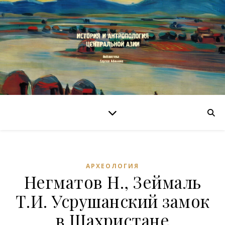
АРХЕОЛОГИЯ
Негматов Н., Зеймаль
Т.И. Усрушанский замок
в Шахристане