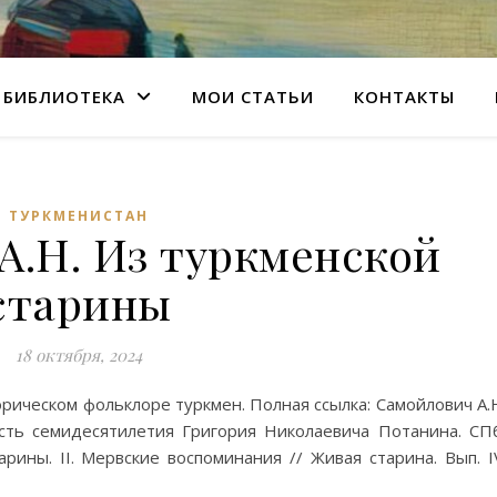
БИБЛИОТЕКА
МОИ СТАТЬИ
КОНТАКТЫ
ТУРКМЕНИСТАН
А.Н. Из туркменской
старины
18 октября, 2024
рическом фольклоре туркмен. Полная ссылка: Самойлович А.
сть семидесятилетия Григория Николаевича Потанина. СП
рины. II. Мервские воспоминания // Живая старина. Вып. I