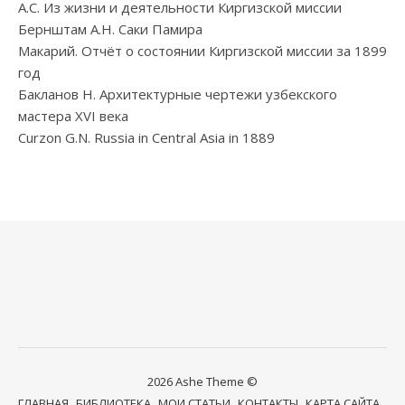
А.С. Из жизни и деятельности Киргизской миссии
Бернштам А.Н. Саки Памира
Макарий. Отчёт о состоянии Киргизской миссии за 1899
год
Бакланов Н. Архитектурные чертежи узбекского
мастера XVI века
Curzon G.N. Russia in Central Asia in 1889
2026 Ashe Theme ©
ГЛАВНАЯ
БИБЛИОТЕКА
МОИ СТАТЬИ
КОНТАКТЫ
КАРТА САЙТА