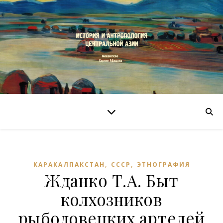
,
,
КАРАКАЛПАКСТАН
СССР
ЭТНОГРАФИЯ
Жданко Т.А. Быт
колхозников
рыболовецких артелей