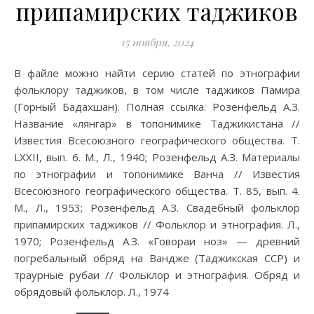
припамирских таджиков
15 ноября, 2024
В файле можно найти серию статей по этнографии
фольклору таджиков, в том числе таджиков Памира
(Горный Бадахшан). Полная ссылка: Розенфельд А.З.
Название «лянгар» в топонимике Таджикистана //
Известия Всесоюзного географического общества. Т.
LXXII, вып. 6. М., Л., 1940; Розенфельд А.З. Материалы
по этнографии и топонимике Ванча // Известия
Всесоюзного географического общества. Т. 85, вып. 4.
М., Л., 1953; Розенфельд А.З. Свадебный фольклор
припамирских таджиков // Фольклор и этнография. Л.,
1970; Розенфельд А.З. «Говораи ноз» — древний
погребальный обряд на Вандже (Таджикская ССР) и
траурные рубаи // Фольклор и этнография. Обряд и
обрядовый фольклор. Л., 1974