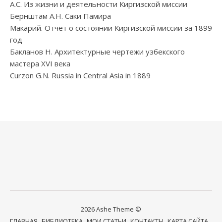
А.С. Из жизни и деятельности Киргизской миссии
Бернштам А.Н. Саки Памира
Макарий. Отчёт о состоянии Киргизской миссии за 1899
год
Бакланов Н. Архитектурные чертежи узбекского
мастера XVI века
Curzon G.N. Russia in Central Asia in 1889
2026 Ashe Theme ©
ГЛАВНАЯ
БИБЛИОТЕКА
МОИ СТАТЬИ
КОНТАКТЫ
КАРТА САЙТА