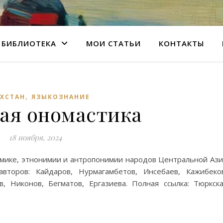
БИБЛИОТЕКА
МОИ СТАТЬИ
КОНТАКТЫ
,
АХСТАН
ЯЗЫКОЗНАНИЕ
ая ономастика
18 ноября, 2024
имике, этнонимии и антропонимии народов Центральной Аз
второв: Кайдаров, Нурмагамбетов, Инсебаев, Кажибеко
, Никонов, Бегматов, Ергазиева. Полная ссылка: Тюркск