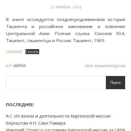
23 ноября, 2024
В книге исследуется позднесредневековая история
Ташкента и российское завоевание и освоение
Центральной Азии. Полная ссылка: Соколов Ю.А.
Ташкент, ташкентцы и Россия. Ташкент, 1965
Соколов1
Скачать
от
admin
Нет комментариев
Поиск
ПОСЛЕДНЕЕ:
А.С. Из жизни и деятельности Киргизской миссии
Бернштам А.Н. Саки Памира
Макарий. Отчёт о состоянии Киргизской миссии за 1899