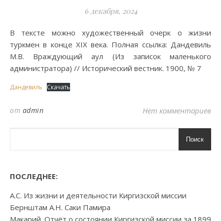
6 декабря, 2024
В тексте можно художественный очерк о жизни
туркмен в конце XIX века. Полная ссылка: Дандевиль
М.В. Враждующий аул (Из записок маленького
администратора) // Исторический вестник. 1900, № 7
Дандевиль
Скачать
от
admin
Нет комментариев
Поиск
ПОСЛЕДНЕЕ:
А.С. Из жизни и деятельности Киргизской миссии
Бернштам А.Н. Саки Памира
Макарий. Отчёт о состоянии Киргизской миссии за 1899