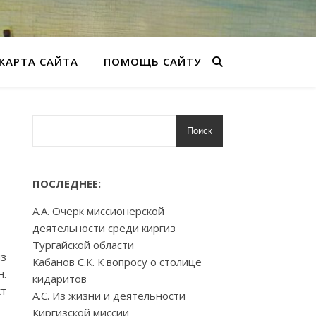
КАРТА САЙТА
ПОМОЩЬ САЙТУ
Поиск
ПОСЛЕДНЕЕ:
А.А. Очерк миссионерской
деятельности среди киргиз
Тургайской области
из
Кабанов С.К. К вопросу о столице
н.
кидаритов
кт
А.С. Из жизни и деятельности
Киргизской миссии