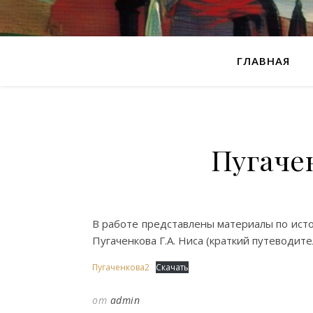
ГЛАВНАЯ
Пугачен
В работе представлены материалы по исто
Пугаченкова Г.А. Ниса (краткий путеводите
Пугаченкова2
Скачать
от
admin