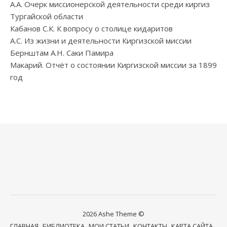
А.А. Очерк миссионерской деятельности среди киргиз
Тургайской области
Кабанов С.К. К вопросу о столице кидаритов
А.С. Из жизни и деятельности Киргизской миссии
Бернштам А.Н. Саки Памира
Макарий. Отчёт о состоянии Киргизской миссии за 1899
год
2026 Ashe Theme ©
ГЛАВНАЯ
БИБЛИОТЕКА
МОИ СТАТЬИ
КОНТАКТЫ
КАРТА САЙТА