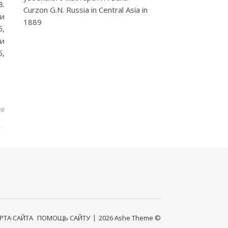
8.
Curzon G.N. Russia in Central Asia in
ки
1889
б,
ки
б,
ев
РТА САЙТА
ПОМОЩЬ САЙТУ
2026 Ashe Theme ©