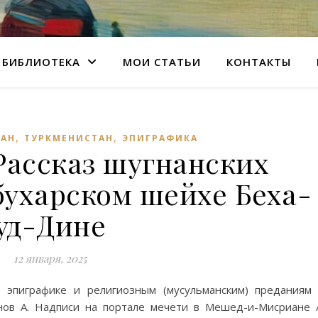
БИБЛИОТЕКА
МОИ СТАТЬИ
КОНТАКТЫ
,
,
ШАН
ТУРКМЕНИСТАН
ЭПИГРАФИКА
Рассказ шугнанских
бухарском шейхе Беха-
уд-Дине
12 января, 2025
 эпиграфике и религиозным (мусульманским) преданиям
нов А. Надписи на портале мечети в Мешед-и-Мисриане 