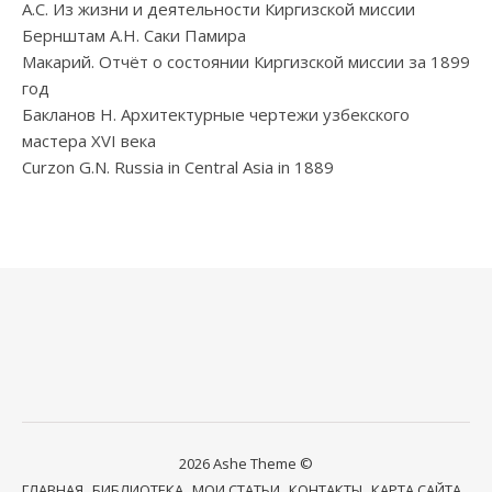
А.С. Из жизни и деятельности Киргизской миссии
Бернштам А.Н. Саки Памира
Макарий. Отчёт о состоянии Киргизской миссии за 1899
год
Бакланов Н. Архитектурные чертежи узбекского
мастера XVI века
Curzon G.N. Russia in Central Asia in 1889
2026 Ashe Theme ©
ГЛАВНАЯ
БИБЛИОТЕКА
МОИ СТАТЬИ
КОНТАКТЫ
КАРТА САЙТА