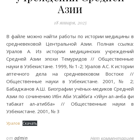
Азии
18 января, 2025
В файле можно найти работы по истории медицины в
средневековой Центральной Азии. Полная ссылка:
Уралов А. Из истории медицинских учреждений
Средней Азии эпохи Темуридов // Общественные
науки в Узбекистане. 1999, № 1-2; Уралов А.С. К истории
аптечного дела на средневековом Востоке //
Общественные науки в Узбекистане. 2001, № 2;
Бабаджанов А.Ш. Биографии учёных-медиков Средней
Азии по сочинению Ибн Аби Усайби’а «Уйун ал-анба фи
табакат ал-атибба» // Общественные науки в
Узбекистане. 2001, № 3
Уралов
Скачать
от
admin
Нет комментариев