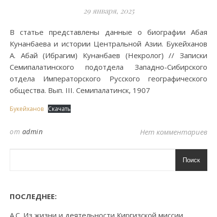
29 января, 2025
В статье представлены данные о биографии Абая
Кунанбаева и истории Центральной Азии. Букейханов
А. Абай (Ибрагим) Кунанбаев (Некролог) // Записки
Семипалатинского подотдела Западно-Сибирского
отдела Императорского Русского географического
общества. Вып. III. Семипалатинск, 1907
Букейханов
Скачать
от
admin
Нет комментариев
Поиск
ПОСЛЕДНЕЕ:
А.С. Из жизни и деятельности Киргизской миссии